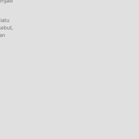
enjadi
iatu
sebut,
an