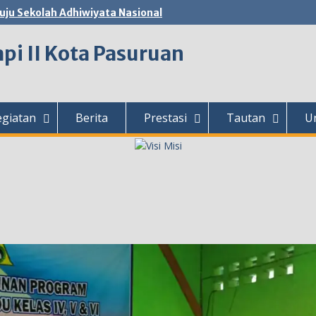
ju Sekolah Adhiwiyata Nasional
pi II Kota Pasuruan
egiatan
Berita
Prestasi
Tautan
U