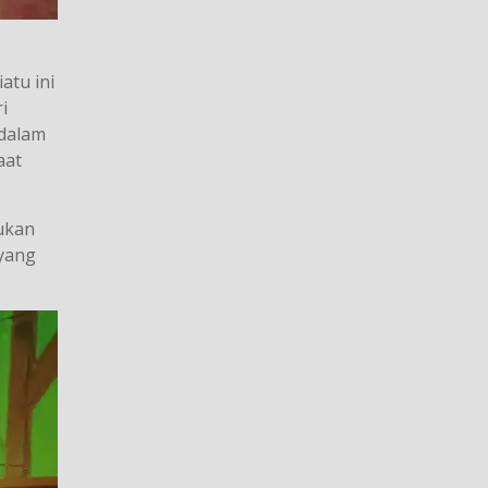
atu ini
i
 dalam
aat
ukan
 yang