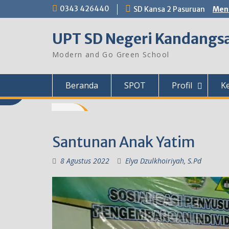
Skip
0343 426440
SD Kansa 2 Pasuruan
Menu
to
content
UPT SD Negeri Kandangsa
Modern and Go Green School
Beranda
SPOT
Profil
K
Santunan Anak Yatim
8 Agustus 2022
Elya Dzulkhoiriyah, S.Pd