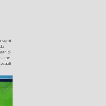
n surat
ada
aan di
 makan
ecuali