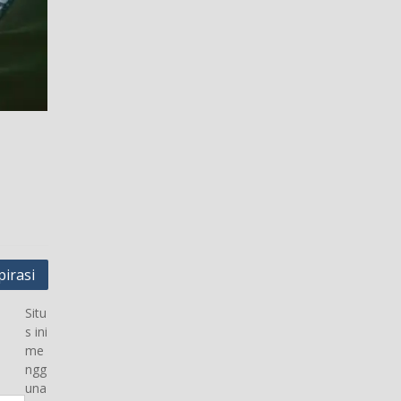
pirasi
Situ
s ini
me
ngg
una