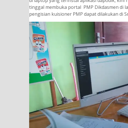
di laptop yang terinstal aplikasi dapodik, kin
tinggal membuka portal PMP Dikdasmen di la
pengisian kuisioner PMP dapat dilakukan di S