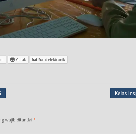
am
Cetak
Surat elektronik
S
Kelas Ins
ng wajib ditandai
*