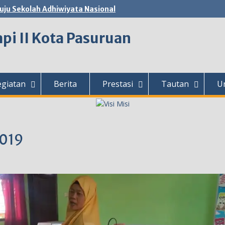
ju Sekolah Adhiwiyata Nasional
pi II Kota Pasuruan
egiatan
Berita
Prestasi
Tautan
U
2019