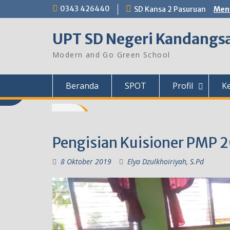
Skip
0343 426440
SD Kansa 2 Pasuruan
Menu
to
content
UPT SD Negeri Kandangsa
Modern and Go Green School
Beranda
SPOT
Profil
K
Pengisian Kuisioner PMP 
8 Oktober 2019
Elya Dzulkhoiriyah, S.Pd