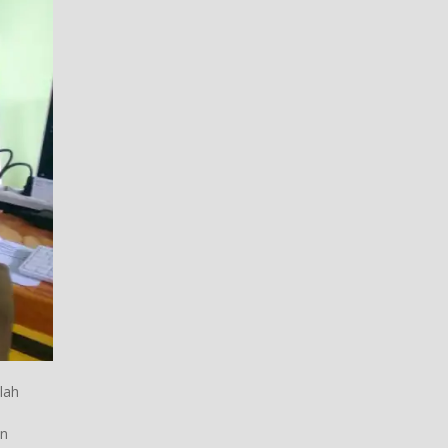
lah
an