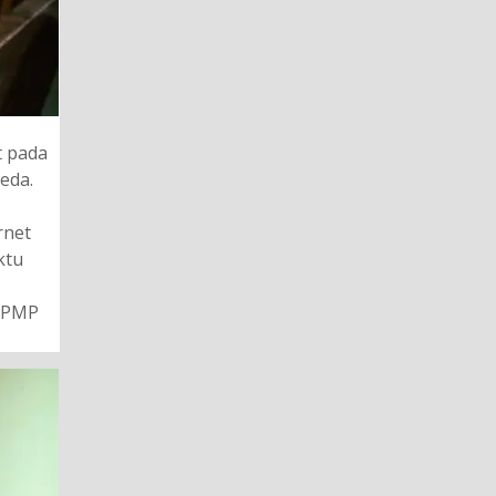
t pada
eda.
rnet
ktu
i PMP