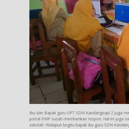
Ibu dan Bapak guru UPT SDN Kandangsapi 2 juga men
portal PMP susah memberikan respon. Hal ini juga s
sekolah. Walapun begitu bapak ibu guru SDN Kandan