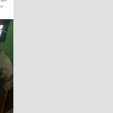
 PMP
an