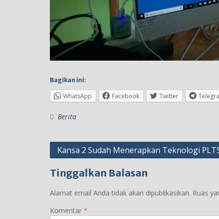
Bagikan ini:
WhatsApp
Facebook
Twitter
Telegr
Berita
Navigasi
Kansa 2 Sudah Menerapkan Teknologi PLT
pos
Tinggalkan Balasan
Alamat email Anda tidak akan dipublikasikan.
Ruas ya
Komentar
*